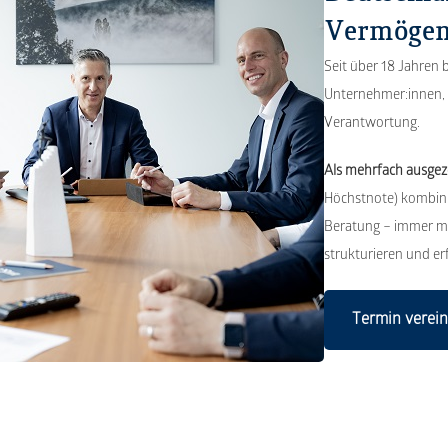
Vermögen
Seit über 18 Jahren
Unternehmer:innen, 
Verantwortung.
Als mehrfach ausge
Höchstnote) kombini
Beratung – immer mit
strukturieren und er
Termin verei