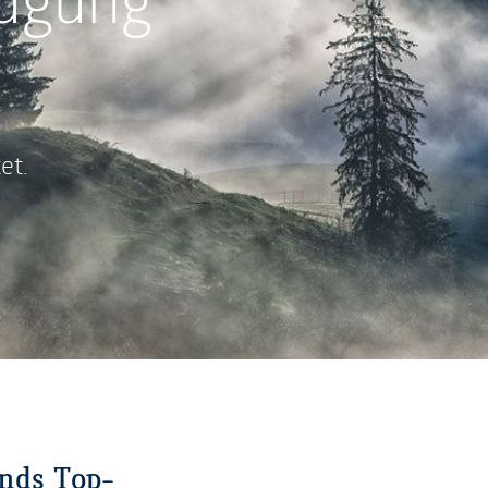
ugung
et.
nds Top-