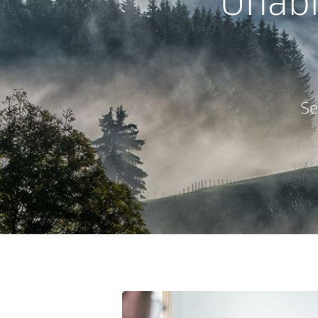
Unab
Se