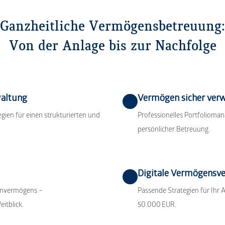
Ganzheitliche Vermögensbetreuung:
Von der Anlage bis zur Nachfolge
waltung
Vermögen sicher ver
egien für einen strukturierten und
Professionelles Portfoliom
persönlicher Betreuung.
Digitale Vermögensv
ienvermögens –
Passende Strategien für Ihr A
itblick.
50.000 EUR.